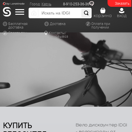
Заказать
Город:
Керчь
8-910-253-36-36
корзина
вход
Бесплатная
Доставка
Оплата при
доставка
получении
Оплата при
Контакты/
получении
Самовывоз
КУПИТЬ
Вело дискаунтер IDGI
- велосипеды от