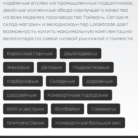
надёжные втулки на промышленных подшипниках,
двойные усиленные обода наилучшего качества
на всех моделях, производство Тайвань. Сегодня
склад-магазин и велодискаунтер Loraktrade даёт
возможность купить максимальную комплектацию
велосипеда по самой низкой рыночной стоимости.
Взрослые горные
Двухподвесы
Женские
Детские
Подростковые
Карбоновые
Складные
Дорожные
Шоссейные
Комфортные городские
BMX и экстрим
Фэтбайки
Самокаты
Shimano Deore
Комфортные большой вес